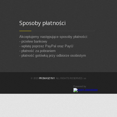
Sposoby płatności
Akceptujemy następujące sposoby płatności:
- przelew bankowy
- wpłatę poprzez PayPal oraz PayU
- płatność za pobraniem
- płatność gotówką przy odbiorze osobistym
© 2015
PROMASZYNY
. ALL RIGHTS RESERVED. ss
Powered by