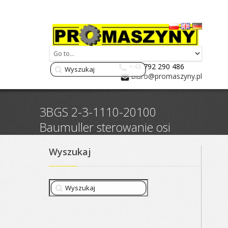
+48 792 290 486
biuro@promaszyny.pl
3BGS 2-3-1110-20100
Baumuller sterowanie osi
3.8402
Wyszukaj