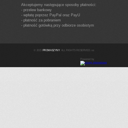
Akceptujemy następujące sposoby płatności:
- przelew bankowy
- wpłatę poprzez PayPal oraz PayU
- płatność za pobraniem
- płatność gotówką przy odbiorze osobistym
© 2015
PROMASZYNY
. ALL RIGHTS RESERVED. ss
Powered by