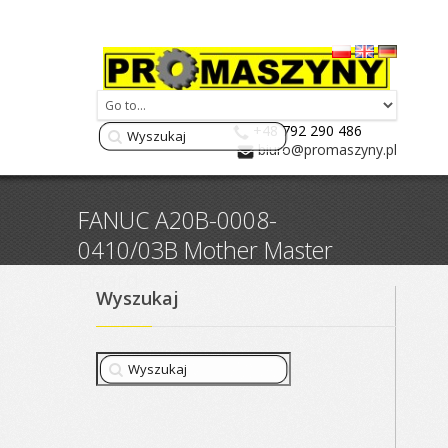
+48 792 290 486
biuro@promaszyny.pl
FANUC A20B-0008-
0410/03B Mother Master
Board
Wyszukaj