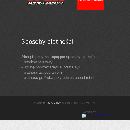
Sposoby płatności
Akceptujemy następujące sposoby płatności:
- przelew bankowy
- wpłatę poprzez PayPal oraz PayU
- płatność za pobraniem
- płatność gotówką przy odbiorze osobistym
© 2015
PROMASZYNY
. ALL RIGHTS RESERVED. ss
Powered by