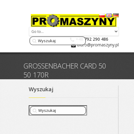
+48 792 290 486
biuro@promaszyny.pl
GROSSENBACHER CARD 50
50 170R
Wyszukaj