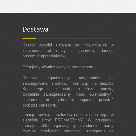
Dostawa
Koszty wysyłki ustalane są indywidualnie w
zależności od masy i gabarytów danego
przedmiotu/przedmiotów.
Oferujemy również wysyłkę zagraniczną.
Dostawę organizujemy natychmiast po
zaksięgowaniu środków, informując na bieżąco
Kupującego o jej postępach. Każdą paczkę
dokładnie zabezpieczamy przed ewentualnymi
uszkodzeniami i szkodami mogącymi powstać
podczas transportu.
Istnieje również możliwość odbioru osobistego w
siedzibie firmy PROMASZYNY. W przypadku
maszyn CNC organizujemy załadunek, mamy
również możliwość organizacji transportu na