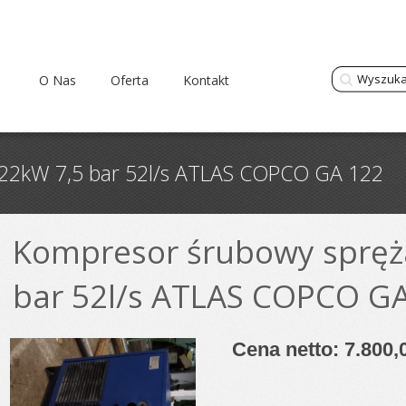
O Nas
Oferta
Kontakt
22kW 7,5 bar 52l/s ATLAS COPCO GA 122
Kompresor śrubowy spręż
bar 52l/s ATLAS COPCO G
Cena netto: 7.800