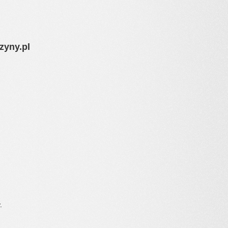
yny.pl
.