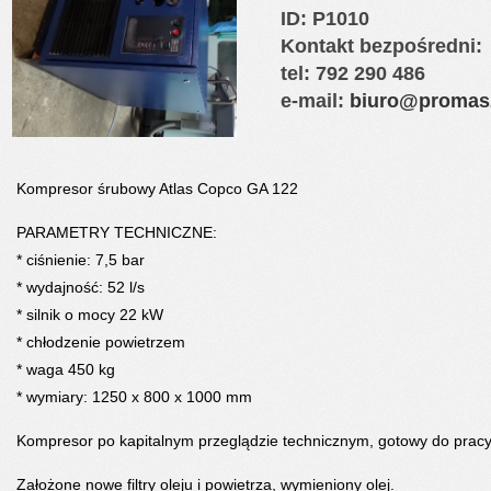
ID
: P1010
Kontakt bezpośredni:
tel: 792 290 486
e-mail:
biuro@promasz
Kompresor śrubowy Atlas Copco GA 122
PARAMETRY TECHNICZNE:
* ciśnienie: 7,5 bar
* wydajność: 52 l/s
* silnik o mocy 22 kW
* chłodzenie powietrzem
* waga 450 kg
* wymiary: 1250 x 800 x 1000 mm
Kompresor po kapitalnym przeglądzie technicznym, gotowy do pracy
Założone nowe filtry oleju i powietrza, wymieniony olej.