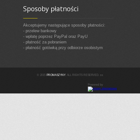
Sposoby płatności
Akceptujemy następujące sposoby płatności:
- przelew bankowy
- wpłatę poprzez PayPal oraz PayU
- płatność za pobraniem
- płatność gotówką przy odbiorze osobistym
© 2015
PROMASZYNY
. ALL RIGHTS RESERVED. ss
Powered by