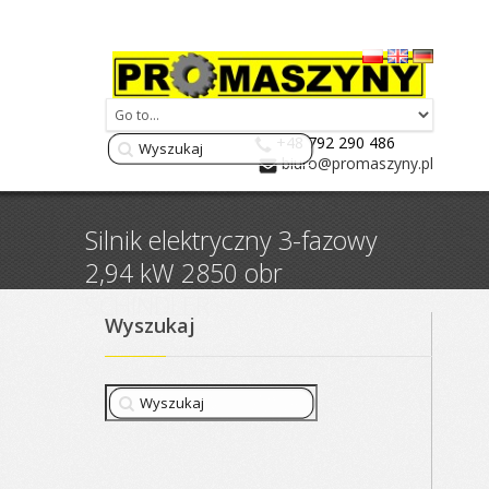
+48 792 290 486
biuro@promaszyny.pl
Silnik elektryczny 3-fazowy
2,94 kW 2850 obr
SCHINDLER
Wyszukaj